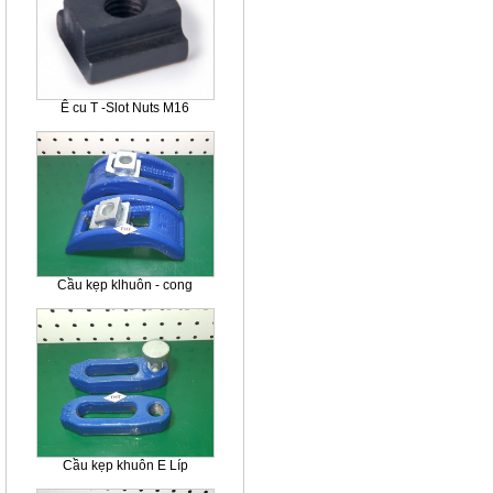
Ê cu T -Slot Nuts M16
Cầu kẹp klhuôn - cong
Cầu kẹp khuôn E Líp