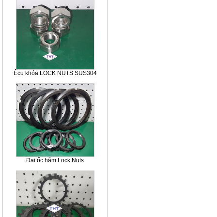
Êcu khóa LOCK NUTS SUS304
Đai ốc hãm Lock Nuts