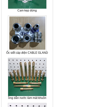
Cam kẹp đứng
Ốc siết cáp điện CABLE GLAND
ồng dẫn nước làm mát khuôn