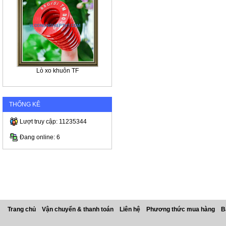
Lò xo khuôn TF
THỐNG KÊ
Lượt truy cập: 11235344
Đang online: 6
Trang chủ
Vận chuyển & thanh toán
Liên hệ
Phương thức mua hàng
B