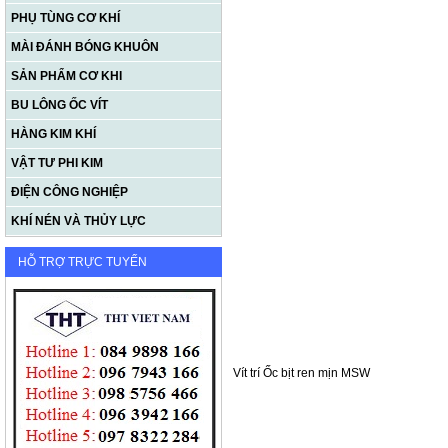
PHỤ TÙNG CƠ KHÍ
MÀI ĐÁNH BÓNG KHUÔN
SẢN PHẨM CƠ KHI
BU LÔNG ỐC VÍT
HÀNG KIM KHÍ
VẬT TƯ PHI KIM
ĐIỆN CÔNG NGHIỆP
KHÍ NÉN VÀ THỦY LỰC
HỖ TRỢ TRỰC TUYẾN
Vít trí Ốc bịt ren mịn MSW