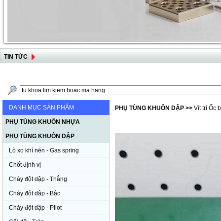
TIN TỨC
DANH MỤC SẢN PHẨM
PHỤ TÙNG KHUÔN DẬP
>>
Vít trí Ốc
PHỤ TÙNG KHUÔN NHỰA
PHỤ TÙNG KHUÔN DẬP
Lò xo khí nén - Gas spring
Chốt định vị
Chày đột dập - Thẳng
Chày đột dập - Bậc
Chày đột dập - Pilot