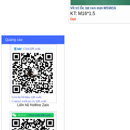
Vít trí Ốc bịt ren mịn MSW16
KT: M16*1.5
Gọi
Quảng cáo
Liên hệ Hotline Zalo