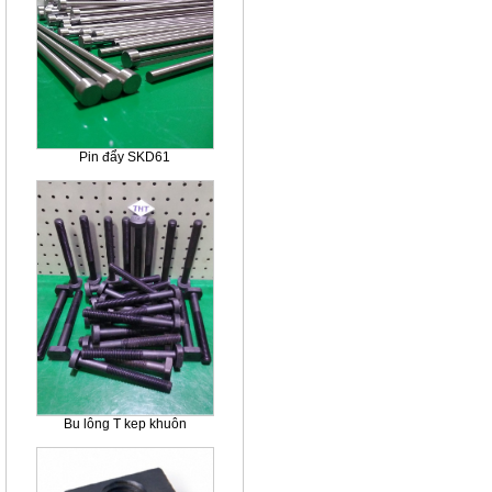
Pin đẩy SKD61
Bu lông T kep khuôn