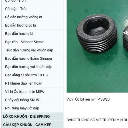
Cối đỡ - Tròn
Cối dập - Tròn
Bộ dẫn hướng không bi
Bộ dẫn hướng có bi
Bạc dẫn hướng bi
Bạc căn - Stripper Sleeve
Trục dẫn hướng vai khuôn dập
Bạc dẫn hướng thẳng Stripper
Bạc dẫn hướng vai khuôn dập
Bạc đồng tự bôi trơn OILES
PT khuôn dập liên hoàn
Vít trí Ốc bịt ren mịn MSW
Vít trí Ốc bịt ren mịn MSW20
Chày đội thẳng SKH51
Phụ tùng máy đột dập
LÒ XO KHUÔN - DIE SPRING
BẢNG THÔNG SỐ VÍT TRÍ REN MỊN 
CẦU KẸP KHUÔN - CAM KẸP