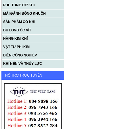
PHỤ TÙNG CƠ KHÍ
MÀI ĐÁNH BÓNG KHUÔN
SẢN PHẨM CƠ KHI
BU LÔNG ỐC VÍT
HÀNG KIM KHÍ
VẬT TƯ PHI KIM
ĐIỆN CÔNG NGHIỆP
KHÍ NÉN VÀ THỦY LỰC
HỖ TRỢ TRỰC TUYẾN