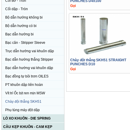
Cối đỡ - Tròn
PUNCHES D4x100
Gọi
Cối dập - Tròn
Bộ dẫn hướng không bi
Bộ dẫn hướng có bi
Bạc dẫn hướng bi
Bạc căn - Stripper Sleeve
Trục dẫn hướng vai khuôn dập
Bạc dẫn hướng thẳng Stripper
Chày đột thẳng SKH51 STRAIGHT
PUNCHES D10
Bạc dẫn hướng vai khuôn dập
Gọi
Bạc đồng tự bôi trơn OILES
PT khuôn dập liên hoàn
Vít trí Ốc bịt ren mịn MSW
Chày đội thẳng SKH51
Phụ tùng máy đột dập
LÒ XO KHUÔN - DIE SPRING
CẦU KẸP KHUÔN - CAM KẸP