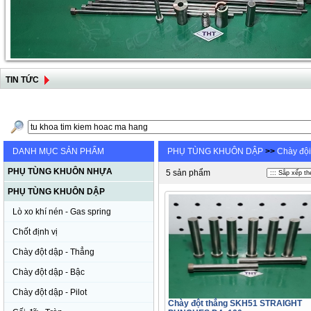
TIN TỨC
DANH MỤC SẢN PHẨM
PHỤ TÙNG KHUÔN DẬP
>>
Chày độ
PHỤ TÙNG KHUÔN NHỰA
5 sản phẩm
PHỤ TÙNG KHUÔN DẬP
Lò xo khí nén - Gas spring
Chốt định vị
Chày đột dập - Thẳng
Chày đột dập - Bậc
Chày đột dập - Pilot
Chày đột thẳng SKH51 STRAIGHT