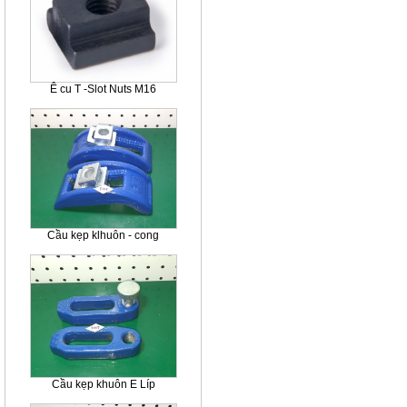
Ê cu T -Slot Nuts M16
Cầu kẹp klhuôn - cong
Cầu kẹp khuôn E Líp