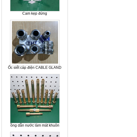
Cam kẹp đứng
Ốc siết cáp điện CABLE GLAND
ồng dẫn nước làm mát khuôn