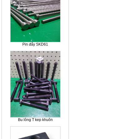
Pin đẩy SKD61
Bu lông T kep khuôn