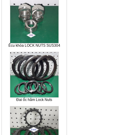
Êcu khóa LOCK NUTS SUS304
Đai ốc hãm Lock Nuts