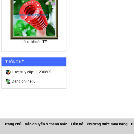
Lò xo khuôn TF
THỐNG KÊ
Lượt truy cập: 11230609
Đang online: 6
Trang chủ
Vận chuyển & thanh toán
Liên hệ
Phương thức mua hàng
B