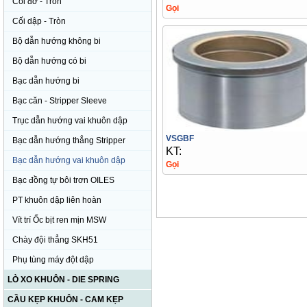
Cối đỡ - Tròn
Gọi
Cối dập - Tròn
Bộ dẫn hướng không bi
Bộ dẫn hướng có bi
Bạc dẫn hướng bi
Bạc căn - Stripper Sleeve
Trục dẫn hướng vai khuôn dập
VSGBF
Bạc dẫn hướng thẳng Stripper
KT:
Bạc dẫn hướng vai khuôn dập
Gọi
Bạc đồng tự bôi trơn OILES
PT khuôn dập liên hoàn
Vít trí Ốc bịt ren mịn MSW
Chày đội thẳng SKH51
Phụ tùng máy đột dập
LÒ XO KHUÔN - DIE SPRING
CẦU KẸP KHUÔN - CAM KẸP