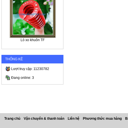
Lò xo khuôn TF
THỐNG KÊ
Lượt truy cập: 11230782
Đang online: 3
Trang chủ
Vận chuyển & thanh toán
Liên hệ
Phương thức mua hàng
B