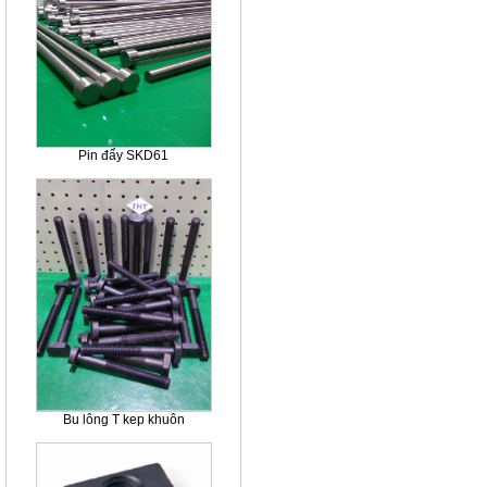
Pin đẩy SKD61
Bu lông T kep khuôn