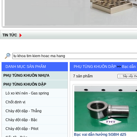
TIN TỨC
DANH MỤC SẢN PHẨM
PHỤ TÙNG KHUÔN DẬP
>>
Bạc dẫn 
PHỤ TÙNG KHUÔN NHỰA
7 sản phẩm
PHỤ TÙNG KHUÔN DẬP
Lò xo khí nén - Gas spring
Chốt định vị
Chày đột dập - Thẳng
Chày đột dập - Bậc
Chày đột dập - Pilot
Bạc vai dẫn hướng SGBH d25