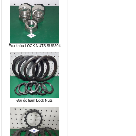
Êcu khóa LOCK NUTS SUS304
Đai ốc hãm Lock Nuts