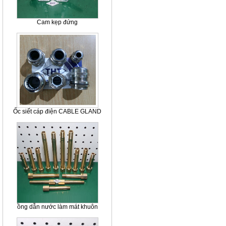
Cam kẹp đứng
Ốc siết cáp điện CABLE GLAND
ồng dẫn nước làm mát khuôn