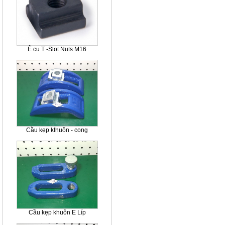
Ê cu T -Slot Nuts M16
Cầu kẹp klhuôn - cong
Cầu kẹp khuôn E Líp