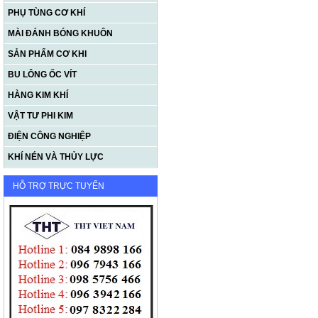
PHỤ TÙNG CƠ KHÍ
MÀI ĐÁNH BÓNG KHUÔN
SẢN PHẨM CƠ KHI
BU LÔNG ỐC VÍT
HÀNG KIM KHÍ
VẬT TƯ PHI KIM
ĐIỆN CÔNG NGHIỆP
KHÍ NÉN VÀ THỦY LỰC
HỖ TRỢ TRỰC TUYẾN