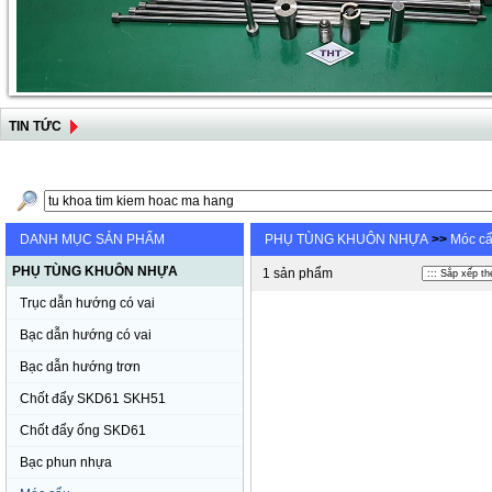
TIN TỨC
DANH MỤC SẢN PHẨM
PHỤ TÙNG KHUÔN NHỰA
>>
Móc c
PHỤ TÙNG KHUÔN NHỰA
1 sản phẩm
Trục dẫn hướng có vai
Bạc dẫn hướng có vai
Bạc dẫn hướng trơn
Chốt đẩy SKD61 SKH51
Chốt đẩy ống SKD61
Bạc phun nhựa