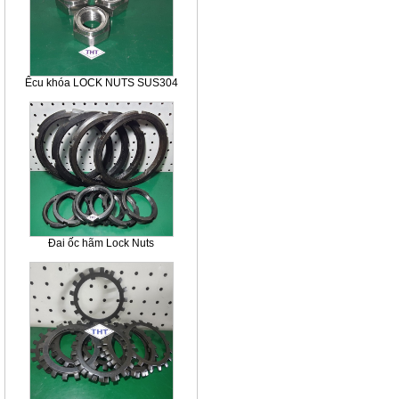
Êcu khóa LOCK NUTS SUS304
Đai ốc hãm Lock Nuts