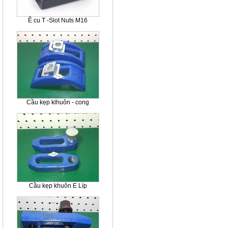
Ê cu T -Slot Nuts M16
Cầu kẹp klhuôn - cong
Cầu kẹp khuôn E Líp