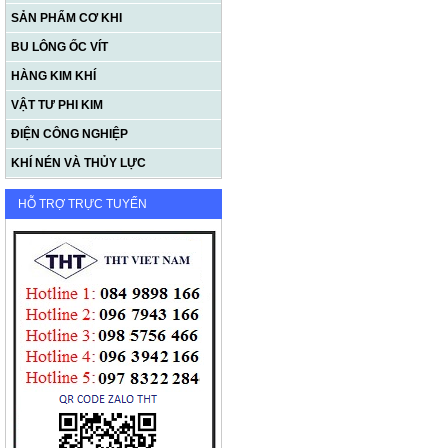
SẢN PHẨM CƠ KHI
BU LÔNG ỐC VÍT
HÀNG KIM KHÍ
VẬT TƯ PHI KIM
ĐIỆN CÔNG NGHIỆP
KHÍ NÉN VÀ THỦY LỰC
HỖ TRỢ TRỰC TUYẾN