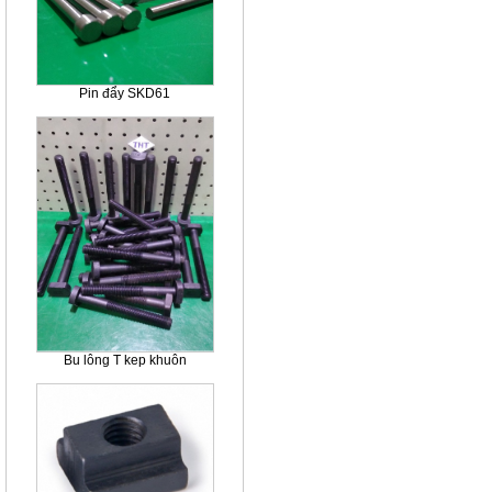
Pin đẩy SKD61
Bu lông T kep khuôn