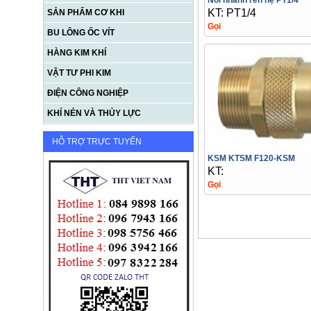
Nối nhanh ren hệ PT1/4
KT: PT1/4
SẢN PHẨM CƠ KHI
Gọi
BU LÔNG ỐC VÍT
HÀNG KIM KHÍ
VẬT TƯ PHI KIM
ĐIỆN CÔNG NGHIỆP
KHÍ NÉN VÀ THỦY LỰC
HỖ TRỢ TRỰC TUYẾN
KSM KTSM F120-KSM
KT:
Gọi