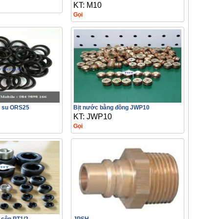
KT: M10
Gọi
 su ORS25
Bịt nước bằng đồng JWP10
KT: JWP10
Gọi