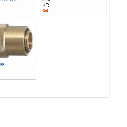
t côn PT1/2
JPSH
KT:
Gọi
KFF