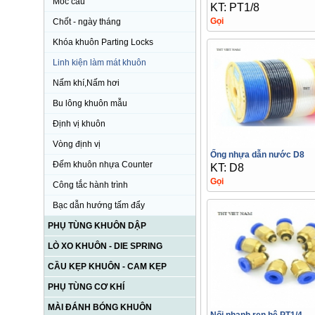
Móc cẩu
KT: PT1/8
Gọi
Chốt - ngày tháng
Khóa khuôn Parting Locks
Linh kiện làm mát khuôn
Nấm khí,Nấm hơi
Bu lông khuôn mẫu
Định vị khuôn
Vòng định vị
Ống nhựa dẫn nước D8
Đếm khuôn nhựa Counter
KT: D8
Gọi
Công tắc hành trình
Bạc dẫn hướng tấm đẩy
PHỤ TÙNG KHUÔN DẬP
LÒ XO KHUÔN - DIE SPRING
CẦU KẸP KHUÔN - CAM KẸP
PHỤ TÙNG CƠ KHÍ
MÀI ĐÁNH BÓNG KHUÔN