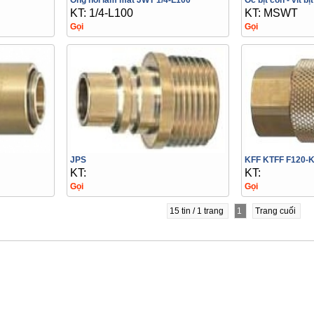
Ống nối làm mát JWT 1/4-L100
Ốc bịt côn - vít bị
KT: 1/4-L100
KT: MSWT
Gọi
Gọi
JPS
KFF KTFF F120-
KT:
KT:
Gọi
Gọi
15 tin / 1 trang
1
Trang cuối