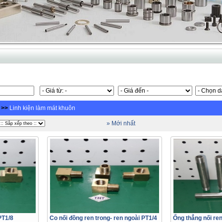
>>
Linh kiện làm mát khuôn
» Mới nhất
PT1/8
Co nối đồng ren trong- ren ngoài PT1/4
Ống thẳng nối ren