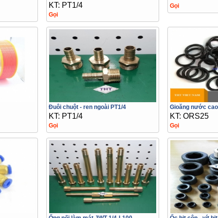
KT: PT1/4
Gọi
Gọi
Đuôi chuột - ren ngoài PT1/4
Gioăng nước cao
KT: PT1/4
KT: ORS25
Gọi
Gọi