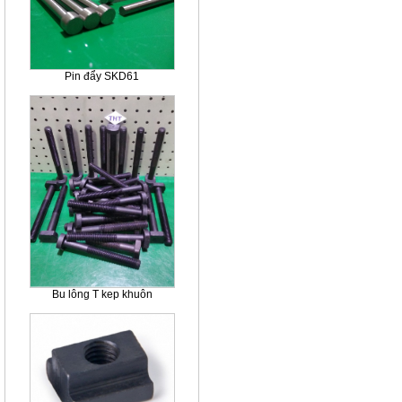
Pin đẩy SKD61
Bu lông T kep khuôn