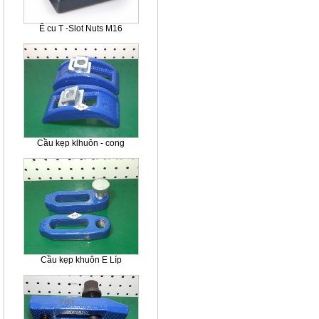
Ê cu T -Slot Nuts M16
Cầu kẹp klhuôn - cong
Cầu kẹp khuôn E Líp