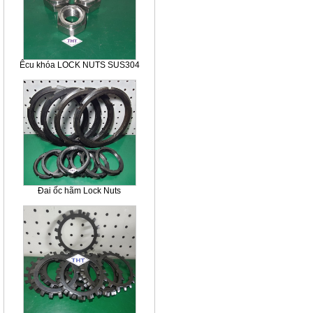
Êcu khóa LOCK NUTS SUS304
Đai ốc hãm Lock Nuts