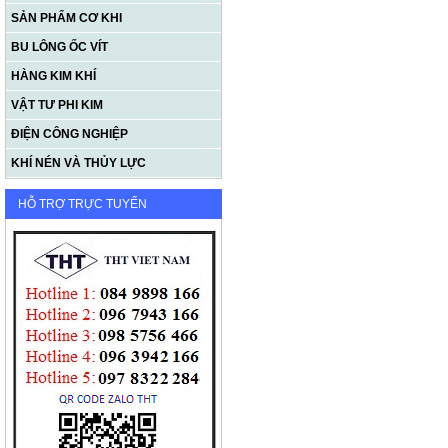
SẢN PHẨM CƠ KHI
BU LÔNG ỐC VÍT
HÀNG KIM KHÍ
VẬT TƯ PHI KIM
ĐIỆN CÔNG NGHIỆP
KHÍ NÉN VÀ THỦY LỰC
HỖ TRỢ TRỰC TUYẾN