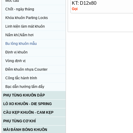
Móc cẩu
KT: D12x80
Gọi
Chốt - ngày tháng
Khóa khuôn Parting Locks
Linh kiện làm mát khuôn
Nấm khí,Nấm hơi
Bu lông khuôn mẫu
Định vị khuôn
Vòng định vị
Đếm khuôn nhựa Counter
Công tắc hành trình
Bạc dẫn hướng tấm đẩy
PHỤ TÙNG KHUÔN DẬP
LÒ XO KHUÔN - DIE SPRING
CẦU KẸP KHUÔN - CAM KẸP
PHỤ TÙNG CƠ KHÍ
MÀI ĐÁNH BÓNG KHUÔN