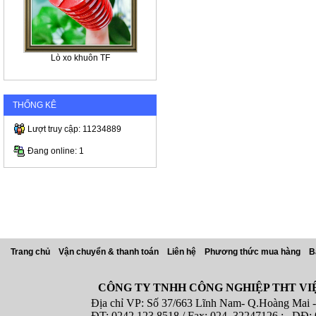
Lò xo khuôn TF
THỐNG KÊ
Lượt truy cập: 11234889
Đang online: 1
Trang chủ
Vận chuyển & thanh toán
Liên hệ
Phương thức mua hàng
B
CÔNG TY TNHH CÔNG NGHIỆP THT VI
Địa chỉ VP: Số 37/663 Lĩnh Nam- Q.Hoàng Mai - T
ĐT: 0242.123 8518 / Fax: 024. 32247126 ; DĐ: 08