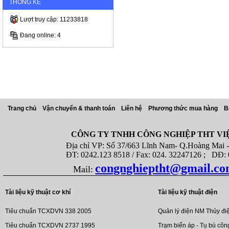
THỐNG KÊ
Lượt truy cập: 11233818
Đang online: 4
Trang chủ
Vận chuyển & thanh toán
Liên hệ
Phương thức mua hàng
B
CÔNG TY TNHH CÔNG NGHIỆP THT VI
Địa chỉ VP: Số 37/663 Lĩnh Nam- Q.Hoàng Mai - T
ĐT: 0242.123 8518 / Fax: 024. 32247126 ; DĐ: 08
congnghieptht@gmail.c
Mail:
Tài liệu kỹ thuật cơ khí
Tài liệu kỹ thuật điện
Tiêu chuẩn TCXDVN 338 2005
Quản lý điện NM Thủy đi
Tiêu chuẩn TCXDVN 2737 1995
Trạm biến áp - Tụ bù côn