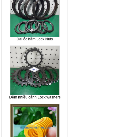
Đai ốc hãm Lock Nuts
Đệm nhiều cánh Lock washers