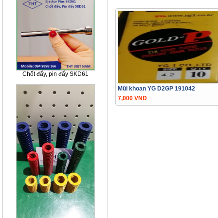
Chốt đẩy, pin đẩy SKD61
Mũi khoan YG D2GP 191042
7,000 VNĐ