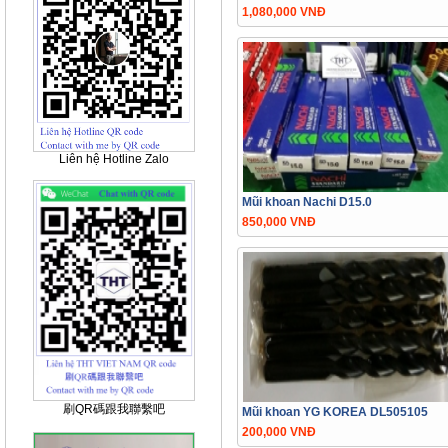
1,080,000 VNĐ
Liên hệ Hotline Zalo
Mũi khoan Nachi D15.0
850,000 VNĐ
刷QR碼跟我聯繫吧
Mũi khoan YG KOREA DL505105
200,000 VNĐ