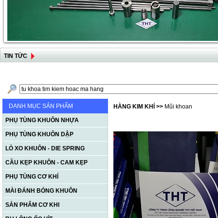
TIN TỨC
DANH MỤC SẢN PHẨM
HÀNG KIM KHÍ
>>
Mũi khoan
PHỤ TÙNG KHUÔN NHỰA
PHỤ TÙNG KHUÔN DẬP
LÒ XO KHUÔN - DIE SPRING
CẦU KẸP KHUÔN - CAM KẸP
PHỤ TÙNG CƠ KHÍ
MÀI ĐÁNH BÓNG KHUÔN
SẢN PHẨM CƠ KHI