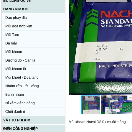
BU LÔNG ỐC VÍT
HÀNG KIM KHÍ
Dao phay đĩa
Mũi doa hợp kim
Mũi Taro
Đá mài
Mũi khoan
Dưỡng đo - Căn lá
Mũi khoan từ
Mũi khoét - Doa tăng
Nhám xếp - tờ - vòng
Bánh nhám
Nỉ xám đánh bóng
Chổi đánh rỉ
VẬT TƯ PHI KIM
Mũi khoan Nachi D8.0 / chuôi thẳng
ĐIỆN CÔNG NGHIỆP