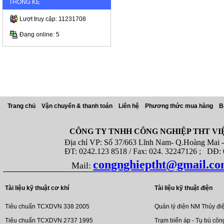
THỐNG KÊ
Lượt truy cập: 11231708
Đang online: 5
Trang chủ
Vận chuyển & thanh toán
Liên hệ
Phương thức mua hàng
B
CÔNG TY TNHH CÔNG NGHIỆP THT VI
Địa chỉ VP: Số 37/663 Lĩnh Nam- Q.Hoàng Mai - T
ĐT: 0242.123 8518 / Fax: 024. 32247126 ; DĐ: 08
congnghieptht@gmail.c
Mail:
Tài liệu kỹ thuật cơ khí
Tài liệu kỹ thuật điện
Tiêu chuẩn TCXDVN 338 2005
Quản lý điện NM Thủy đi
Tiêu chuẩn TCXDVN 2737 1995
Trạm biến áp - Tụ bù côn