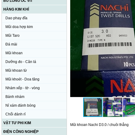
BU LÔNG ỐC VÍT
HÀNG KIM KHÍ
Dao phay đĩa
Mũi doa hợp kim
Mũi Taro
Đá mài
Mũi khoan
Dưỡng đo - Căn lá
Mũi khoan từ
Mũi khoét - Doa tăng
Nhám xếp - tờ - vòng
Bánh nhám
Nỉ xám đánh bóng
Chổi đánh rỉ
VẬT TƯ PHI KIM
Mũi khoan Nachi D3.0 / chuôi thẳng
ĐIỆN CÔNG NGHIỆP