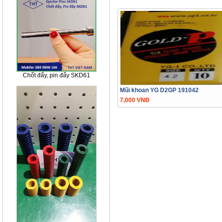
Chốt đẩy, pin đẩy SKD61
Mũi khoan YG D2GP 191042
7,000 VNĐ