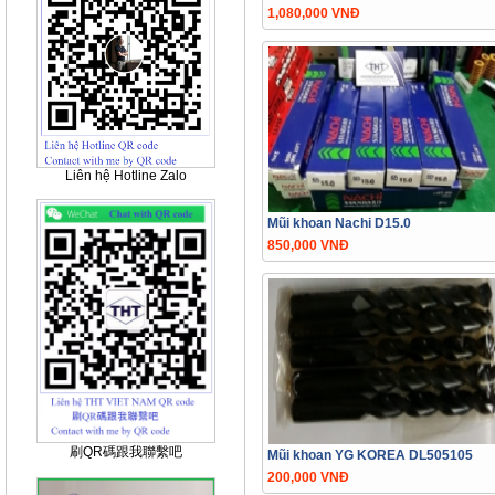
1,080,000 VNĐ
Liên hệ Hotline Zalo
Mũi khoan Nachi D15.0
850,000 VNĐ
刷QR碼跟我聯繫吧
Mũi khoan YG KOREA DL505105
200,000 VNĐ