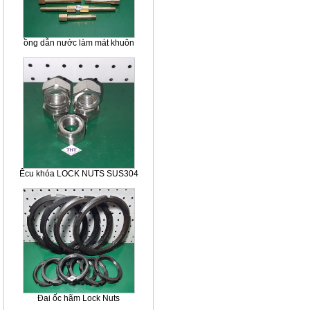
ồng dẫn nước làm mát khuôn
Êcu khóa LOCK NUTS SUS304
Đai ốc hãm Lock Nuts