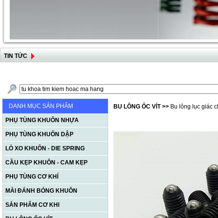
TIN TỨC
DANH MỤC SẢN PHẨM
BU LÔNG ỐC VÍT
>>
Bu lông lục giác 
PHỤ TÙNG KHUÔN NHỰA
PHỤ TÙNG KHUÔN DẬP
LÒ XO KHUÔN - DIE SPRING
CẦU KẸP KHUÔN - CAM KẸP
PHỤ TÙNG CƠ KHÍ
MÀI ĐÁNH BÓNG KHUÔN
SẢN PHẨM CƠ KHI