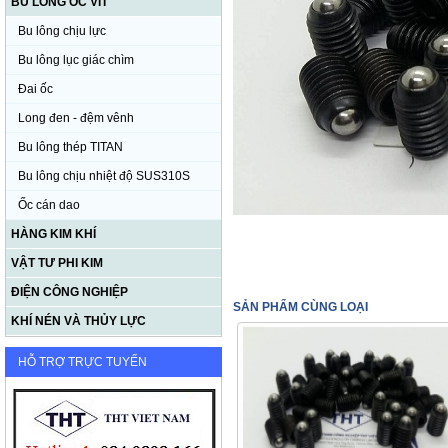
BU LÔNG ỐC VÍT
Bu lông chịu lực
Bu lông lục giác chìm
Đai ốc
Long đen - đệm vênh
Bu lông thép TITAN
Bu lông chịu nhiệt độ SUS310S
Ốc cán dao
HÀNG KIM KHÍ
VẬT TƯ PHI KIM
ĐIỆN CÔNG NGHIỆP
SẢN PHẨM CÙNG LOẠI
KHÍ NÉN VÀ THỦY LỰC
HỖ TRỢ TRỰC TUYẾN