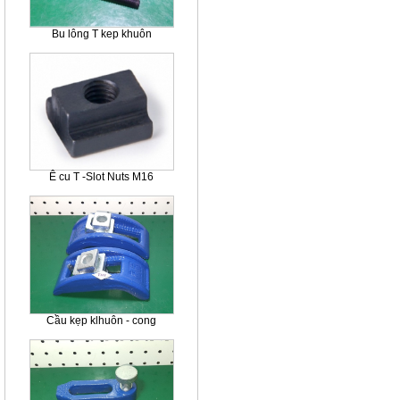
Bu lông T kep khuôn
Ê cu T -Slot Nuts M16
Cầu kẹp klhuôn - cong