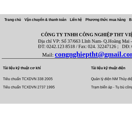
Trang chủ
Vận chuyển & thanh toán
Liên hệ
Phương thức mua hàng
B
CÔNG TY TNHH CÔNG NGHIỆP THT VI
Địa chỉ VP: Số 37/663 Lĩnh Nam- Q.Hoàng Mai - T
ĐT: 0242.123 8518 / Fax: 024. 32247126 ; DĐ: 08
congnghieptht@gmail.c
Mail:
Tài liệu kỹ thuật cơ khí
Tài liệu kỹ thuật điện
Tiêu chuẩn TCXDVN 338 2005
Quản lý điện NM Thủy đi
Tiêu chuẩn TCXDVN 2737 1995
Trạm biến áp - Tụ bù côn