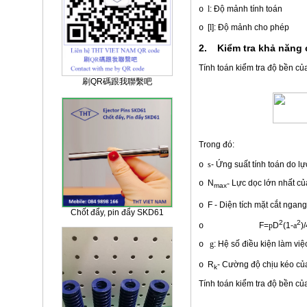
l
: Độ mảnh tính toán
o
[
l
]: Độ mảnh cho phép
o
2.
Kiểm tra khả năng 
Tính toán kiểm tra độ bền củ
刷QR碼跟我聯繫吧
Trong đó:
s
-
Ứng suất
tính toán do l
o
N
-
Lực dọc lớn nhất củ
o
max
F - Diện tích mặt cắt nga
o
Chốt đẩy, pin đẩy SKD61
2
2
F=
p
D
(1-
a
o
g
: Hệ số điều kiện làm vi
o
R
- Cường độ chịu kéo củ
o
k
Tính toán kiểm tra độ bền củ