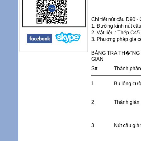
Chi tiết nút cầu D90 - 
1. Đường kính nút cầ
2. Vật liệu : Thép C45
3. Phương pháp gia c
BẢNG TRA TH�"NG 
GIAN
Stt
Thành phần
1
Bu lông cườ
2
Thành giàn
3
Nút cầu già