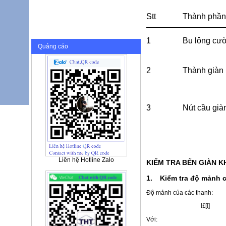
Stt
Thành phần
1
Bu lông cườ
Quảng cáo
2
Thành giàn 
3
Nút cầu già
Liên hệ Hotline Zalo
KIỂM TRA BẾN GIÀN 
1.
Kiểm tra độ mảnh 
Độ mảnh của các thanh:
l
£
[
l
Với: