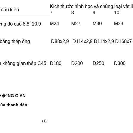
Kích thước hình học và chủng loại vật l
 cấu kiện
7
8
9
10
M24
M27
M30
M33
ng độ cao 8.8; 10.9
bằng thép ống
D88x2,9
D114x2,9
D114x2,9
D168x7
n không gian thép C45
D180
D200
D250
D300
KH�"NG GIAN
của thanh dàn:
] (1)