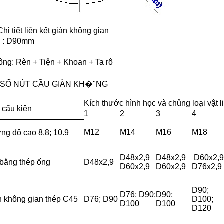
Chi tiết liên kết giàn không gian
u : D90mm
ông: Rèn + Tiện + Khoan + Ta rô
SỐ NÚT CẦU GIÀN KH�"NG
Kích thước hình học và chủng loại vật l
 cấu kiện
1
2
3
4
M12
M14
M16
M18
ng độ cao 8.8; 10.9
D48x2,9
D48x2,9
D60x2,9
 bằng thép ống
D48x2,9
D60x2,9
D60x2,9
D76x2,9
D90;
D76; D90;
D90;
n không gian thép C45
D76; D90
D100;
D100
D100
D120