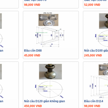
Giác vặn S60-70
Giác vặn S50-60
98,000 VNĐ
52,000 VNĐ
ian
Đầu côn D88
Nút cầu D100 già
45,000 VNĐ
245,000 VNĐ
ian
Nút cầu D120 giàn không gian
Đầu côn D114
450,000 VNĐ
98,000 VNĐ