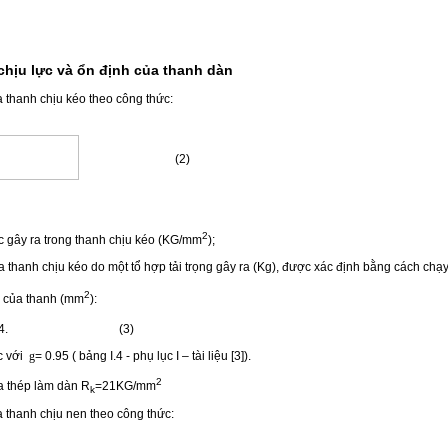
chịu lực và ổn định của thanh dàn
a thanh chịu kéo theo công thức:
(2)
2
ực gây ra trong thanh chịu kéo (KG/mm
);
a thanh chịu kéo do một tổ hợp tải trọng gây ra (Kg), được xác định bằng cách ch
2
ng của thanh (mm
):
)/4. (3)
ệc với
g
= 0.95 ( bảng I.4 - phụ lục I – tài liệu [3]).
2
a thép làm dàn R
=21KG/mm
k
a thanh chịu nen theo công thức: