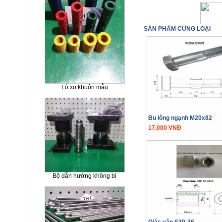
SẢN PHẨM CÙNG LOẠI
Lò xo khuôn mẫu
Bu lông ngạnh M20x82
17,000 VNĐ
Bộ dẫn hướng không bi