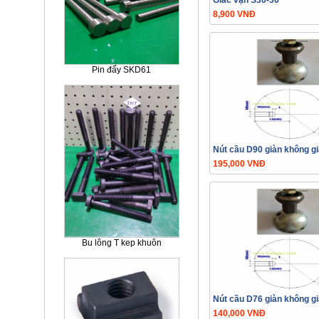
Giác vặn S30-36
8,900 VNĐ
Pin đẩy SKD61
Nút cầu D90 giàn không g
195,000 VNĐ
Bu lông T kep khuôn
Nút cầu D76 giàn không g
140,000 VNĐ