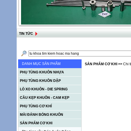
TIN TỨC
DANH MỤC SẢN PHẨM
SẢN PHẨM CƠ KHI
>>
Chi t
PHỤ TÙNG KHUÔN NHỰA
PHỤ TÙNG KHUÔN DẬP
LÒ XO KHUÔN - DIE SPRING
CẦU KẸP KHUÔN - CAM KẸP
PHỤ TÙNG CƠ KHÍ
MÀI ĐÁNH BÓNG KHUÔN
SẢN PHẨM CƠ KHI