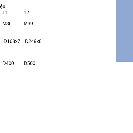
iệu
11
12
M36
M39
D168x7
D249x8
D400
D500