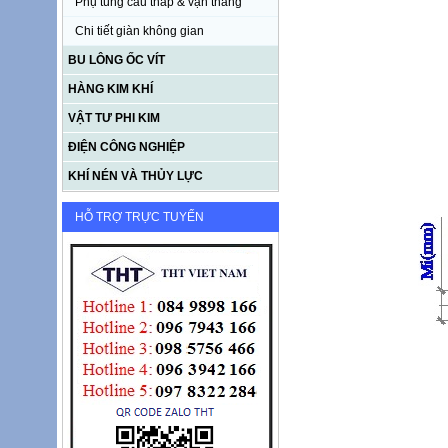
Phụ tùng cầu tháp & vận thăng
Chi tiết giàn không gian
BU LÔNG ỐC VÍT
HÀNG KIM KHÍ
VẬT TƯ PHI KIM
ĐIỆN CÔNG NGHIỆP
KHÍ NÉN VÀ THỦY LỰC
HỖ TRỢ TRỰC TUYẾN