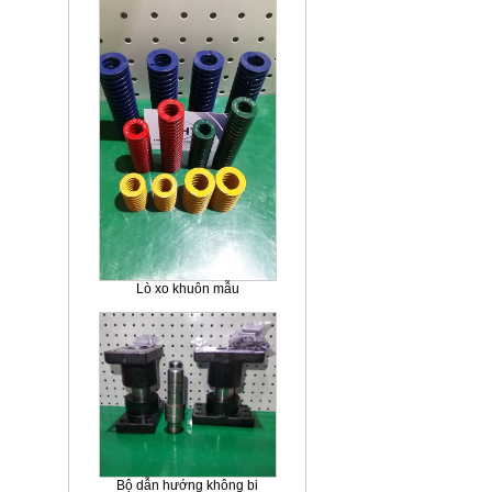
Lò xo khuôn mẫu
Bộ dẫn hướng không bi