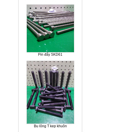
Pin đẩy SKD61
Bu lông T kep khuôn