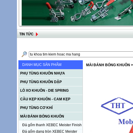
TIN TỨC
DANH MỤC SẢN PHẨM
MÀI ĐÁNH BÓNG KHUÔN
>
PHỤ TÙNG KHUÔN NHỰA
PHỤ TÙNG KHUÔN DẬP
LÒ XO KHUÔN - DIE SPRING
CẦU KẸP KHUÔN - CAM KẸP
PHỤ TÙNG CƠ KHÍ
MÀI ĐÁNH BÓNG KHUÔN
Đá gốm thanh XEBEC Meister Finish
Đá gốm dạng tròn XEBEC Meister