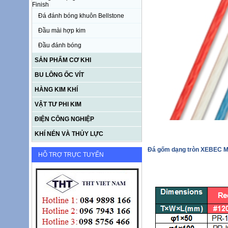
Finish
Đá đánh bóng khuôn Bellstone
Đầu mài hợp kim
Đầu đánh bóng
SẢN PHẨM CƠ KHI
BU LÔNG ỐC VÍT
HÀNG KIM KHÍ
VẬT TƯ PHI KIM
ĐIỆN CÔNG NGHIỆP
KHÍ NÉN VÀ THỦY LỰC
Đá gốm dạng tròn XEBEC Me
HỖ TRỢ TRỰC TUYẾN