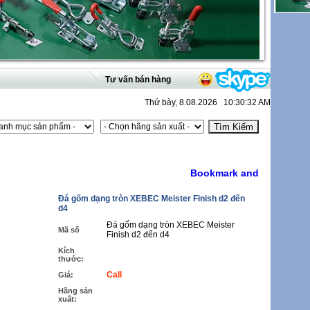
Tư vấn bán hàng
Thứ bày, 8.08.2026 10:30:32 AM
Đá gốm dạng tròn XEBEC Meister Finish d2 đến
d4
Đá gốm dạng tròn XEBEC Meister
Mã số
Finish d2 đến d4
Kích
thước:
Call
Giá:
Hãng sản
xuất: